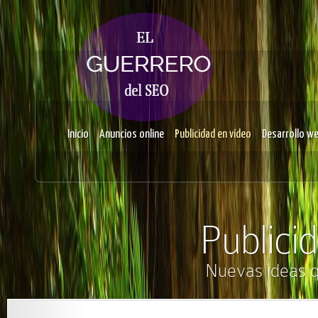
Inicio
Anuncios online
Publicidad en vídeo
Desarrollo w
Publici
Nuevas ideas q